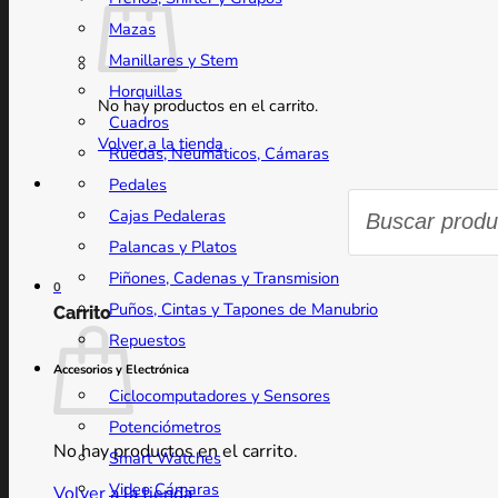
Mazas
Manillares y Stem
Horquillas
No hay productos en el carrito.
Cuadros
Volver a la tienda
Ruedas, Neumáticos, Cámaras
Pedales
Búsqueda
de
Cajas Pedaleras
productos
Palancas y Platos
Piñones, Cadenas y Transmision
0
Puños, Cintas y Tapones de Manubrio
Carrito
Repuestos
Accesorios y Electrónica
Ciclocomputadores y Sensores
Potenciómetros
No hay productos en el carrito.
Smart Watches
Video Cámaras
Volver a la tienda