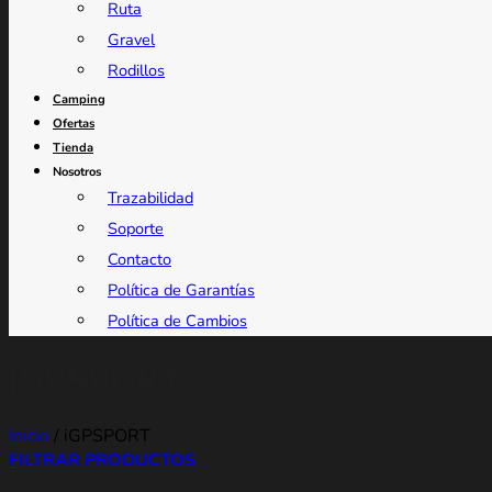
Ruta
Gravel
Rodillos
Camping
Ofertas
Tienda
Nosotros
Trazabilidad
Soporte
Contacto
Política de Garantías
Política de Cambios
iGPSPORT
Inicio
/
iGPSPORT
FILTRAR PRODUCTOS