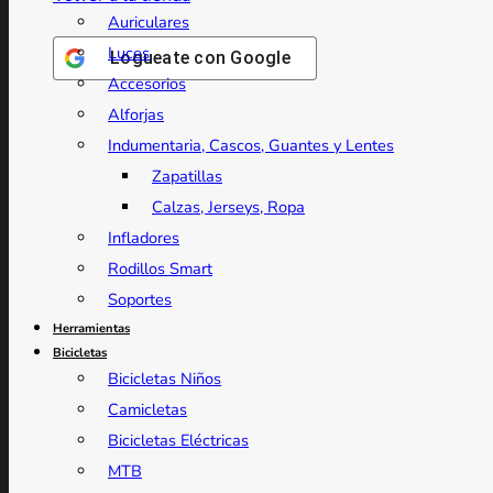
Auriculares
Luces
Logueate con
Google
Accesorios
Alforjas
Indumentaria, Cascos, Guantes y Lentes
Zapatillas
Calzas, Jerseys, Ropa
Infladores
Rodillos Smart
Soportes
Herramientas
Bicicletas
Bicicletas Niños
Camicletas
Bicicletas Eléctricas
MTB