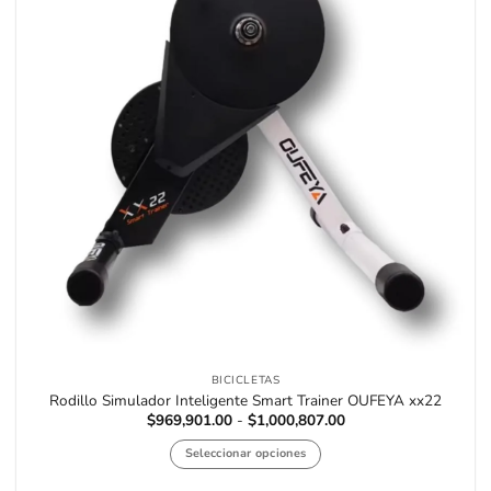
BICICLETAS
Rodillo Simulador Inteligente Smart Trainer OUFEYA xx22
Rango
$
969,901.00
-
$
1,000,807.00
de
precios:
Seleccionar opciones
desde
$969,901.00
Este
hasta