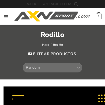
Saltar
SUSCRIBITE A NUESTRO BOLETÍN!
al
contenido
0
Rodillo
Inicio
/
Rodillo
FILTRAR PRODUCTOS