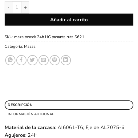
Mazas Juego Toseek S621 Cerámica 24H Freno Disco Ruta eje p
Añadir al carrito
SKU:
maza toseek 24h HG pasante ruta S621
Categoría:
Mazas
DESCRIPCIÓN
INFORMACIÓN ADICIONAL
Material de la carcasa
: Al6061-T6; Eje de AL7075-6
Agujeros
: 24H