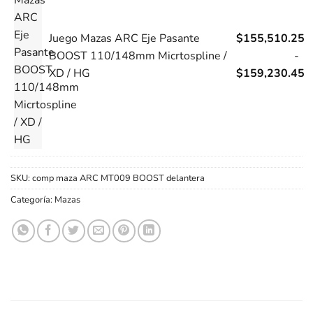
Juego Mazas ARC Eje Pasante
$
155,510.25
BOOST 110/148mm Micrtospline /
-
XD / HG
$
159,230.45
SKU:
comp maza ARC MT009 BOOST delantera
Categoría:
Mazas