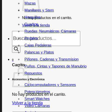
Mazas
Manillares y Stem
Horquillas
No hay productos en el carrito.
Cuadros
Volver a la tienda
Ruedas, Neumáticos, Cámaras
Búsqueda
de
Pedales
productos
Cajas Pedaleras
Palancas y Platos
Piñones, Cadenas y Transmision
0
Carrito
Puños, Cintas y Tapones de Manubrio
Repuestos
Accesorios y Electrónica
Ciclocomputadores y Sensores
Potenciómetros
No hay productos en el carrito.
Smart Watches
Volver a la tienda
Video Cámaras