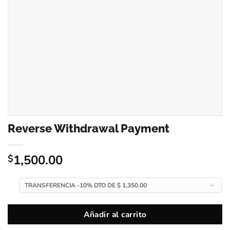
Reverse Withdrawal Payment
1,500.00
$
Añadir al carrito