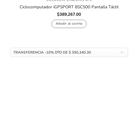
Ciclocomputador iGPSPORT BSC500 Pantalla Táctil
$
389,267.00
Añadir al carrito