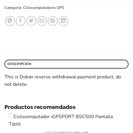
Categoría:
Ciclocomputadores GPS
DESCRIPCIÓN
This is Dokan reverse withdrawal payment product, do
not delete.
Productos recomendados
CICLOCOMPUTADORES GPS