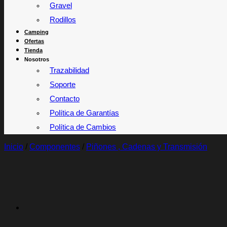
Gravel
Rodillos
Camping
Ofertas
Tienda
Nosotros
Trazabilidad
Soporte
Contacto
Política de Garantías
Política de Cambios
Inicio
/
Componentes
/
Piñones , Cadenas y Transmisión