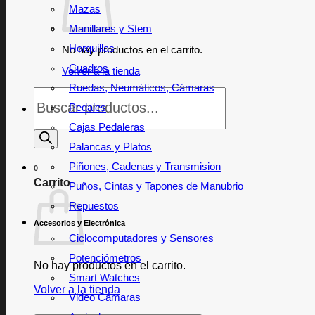
Mazas
Manillares y Stem
Horquillas
No hay productos en el carrito.
Cuadros
Volver a la tienda
Ruedas, Neumáticos, Cámaras
Búsqueda
de
Pedales
productos
Cajas Pedaleras
Palancas y Platos
Piñones, Cadenas y Transmision
0
Carrito
Puños, Cintas y Tapones de Manubrio
Repuestos
Accesorios y Electrónica
Ciclocomputadores y Sensores
Potenciómetros
No hay productos en el carrito.
Smart Watches
Volver a la tienda
Video Cámaras