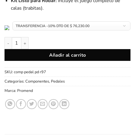
Kit Listo para Rodar:
Incluye el juego completo de
calas (trabitas).
Pedales Automáticos de Ruta Promend PD-R97 | Aluminio y Cala
Añadir al carrito
SKU:
comp pedal pd r97
Categorías:
Componentes
,
Pedales
Marca:
Promend