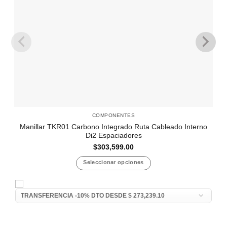
COMPONENTES
Manillar TKR01 Carbono Integrado Ruta Cableado Interno
Di2 Espaciadores
$
303,599.00
Seleccionar opciones
Este
producto
tiene
múltiples
variantes.