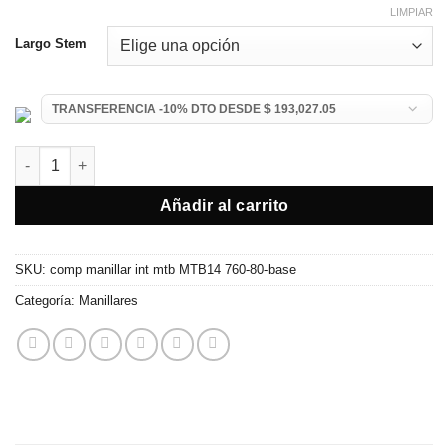
LIMPIAR
Largo Stem
Manillar de Carbono Cableado Interno MTB Toseek MTB14 cant
Añadir al carrito
SKU:
comp manillar int mtb MTB14 760-80-base
Categoría:
Manillares