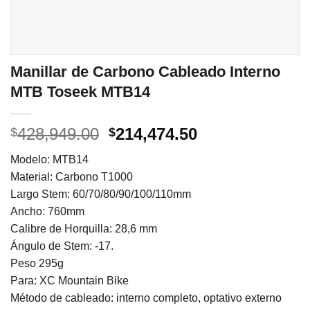
Manillar de Carbono Cableado Interno
MTB Toseek MTB14
El
El
428,949.00
214,474.50
$
$
precio
precio
Modelo: MTB14
original
actual
Material: Carbono T1000
era:
es:
Largo Stem: 60/70/80/90/100/110mm
$428,949.00.
$214,474.50.
Ancho: 760mm
Calibre de Horquilla: 28,6 mm
Ángulo de Stem: -17.
Peso 295g
Para: XC Mountain Bike
Método de cableado: interno completo, optativo externo