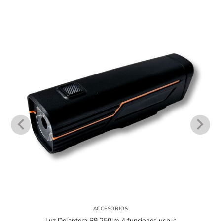
ACCESORIOS
Luz Delantera B9 250lm 4 funciones usb-c