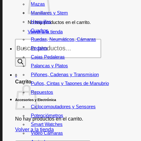
Mazas
Manillares y Stem
Horquillas
No hay productos en el carrito.
Cuadros
Volver a la tienda
Ruedas, Neumáticos, Cámaras
Búsqueda
de
Pedales
productos
Cajas Pedaleras
Palancas y Platos
Piñones, Cadenas y Transmision
0
Carrito
Puños, Cintas y Tapones de Manubrio
Repuestos
Accesorios y Electrónica
Ciclocomputadores y Sensores
Potenciómetros
No hay productos en el carrito.
Smart Watches
Volver a la tienda
Video Cámaras