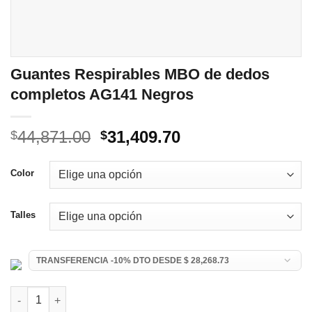
Guantes Respirables MBO de dedos
completos AG141 Negros
El
El
44,871.00
31,409.70
$
$
precio
precio
original
actual
Color
era:
es:
$44,871.00.
$31,409.70.
Talles
Guantes Respirables MBO de dedos completos AG141 Negros 