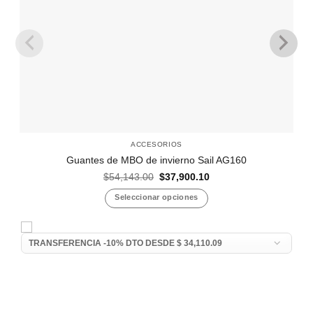
ACCESORIOS
Guantes de MBO de invierno Sail AG160
El
El
$
54,143.00
$
37,900.10
precio
precio
original
actual
Seleccionar opciones
era:
es:
$54,143.00.
$37,900.10.
Este
producto
tiene
múltiples
variantes.
Las
opciones