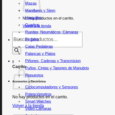
Mazas
Manillares y Stem
Horquillas
No hay productos en el carrito.
Cuadros
Volver a la tienda
Ruedas, Neumáticos, Cámaras
Búsqueda
de
Pedales
productos
Cajas Pedaleras
Palancas y Platos
Piñones, Cadenas y Transmision
0
Carrito
Puños, Cintas y Tapones de Manubrio
Repuestos
Accesorios y Electrónica
Ciclocomputadores y Sensores
Potenciómetros
No hay productos en el carrito.
Smart Watches
Volver a la tienda
Video Cámaras