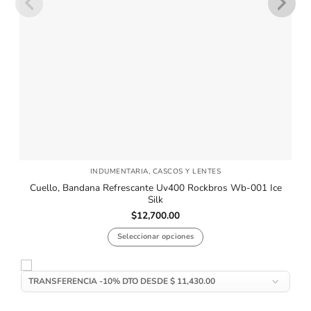
INDUMENTARIA, CASCOS Y LENTES
Cuello, Bandana Refrescante Uv400 Rockbros Wb-001 Ice
Silk
$
12,700.00
Seleccionar opciones
Este
producto
tiene
múltiples