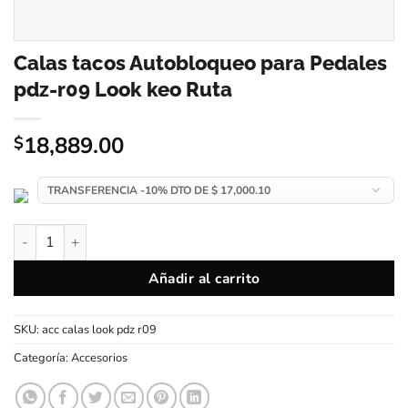
Calas tacos Autobloqueo para Pedales
pdz-r09 Look keo Ruta
18,889.00
$
Calas tacos Autobloqueo para Pedales pdz-r09 Look keo Ruta 
Añadir al carrito
SKU:
acc calas look pdz r09
Categoría:
Accesorios