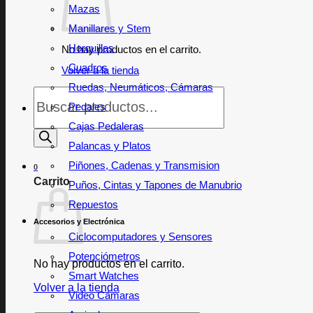
Mazas
Manillares y Stem
Horquillas
No hay productos en el carrito.
Cuadros
Volver a la tienda
Ruedas, Neumáticos, Cámaras
Búsqueda
de
Pedales
productos
Cajas Pedaleras
Palancas y Platos
Piñones, Cadenas y Transmision
0
Carrito
Puños, Cintas y Tapones de Manubrio
Repuestos
Accesorios y Electrónica
Ciclocomputadores y Sensores
Potenciómetros
No hay productos en el carrito.
Smart Watches
Volver a la tienda
Video Cámaras