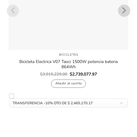
BICICLETAS
Bicicleta Electrica V07 Taoci 1500W potencia bateria
864Wh
El
El
$
3,915,229.00
$
2,739,077.97
precio
precio
original
actual
Añadir al carrito
era:
es:
$3,915,229.00.
$2,739,077.97.