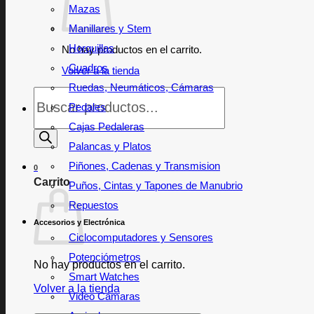
Mazas
Manillares y Stem
Horquillas
No hay productos en el carrito.
Cuadros
Volver a la tienda
Ruedas, Neumáticos, Cámaras
Búsqueda
de
Pedales
productos
Cajas Pedaleras
Palancas y Platos
Piñones, Cadenas y Transmision
0
Carrito
Puños, Cintas y Tapones de Manubrio
Repuestos
Accesorios y Electrónica
Ciclocomputadores y Sensores
Potenciómetros
No hay productos en el carrito.
Smart Watches
Volver a la tienda
Video Cámaras